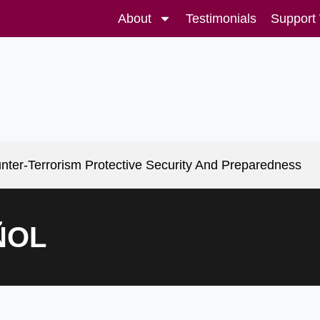
About
Testimonials
Support
nter-Terrorism Protective Security And Preparedness
ÑOL