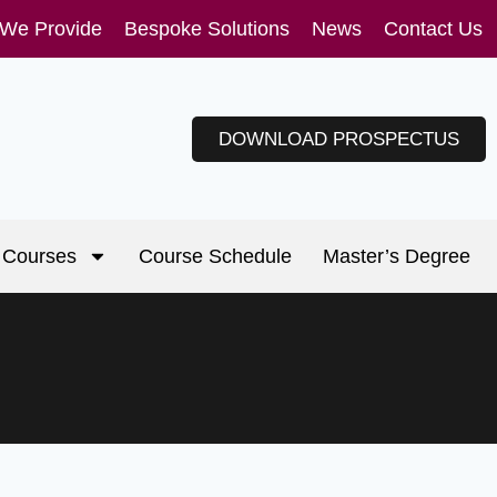
 We Provide
Bespoke Solutions
News
Contact Us
DOWNLOAD PROSPECTUS
Courses
Course Schedule
Master’s Degree