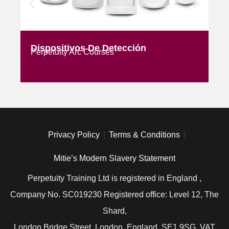
Dispositivos De Detección
Le
Perpetuity Arc Courses
Pe
Privacy Policy
Terms & Conditions
Mitie’s Modern Slavery Statement
Perpetuity Training Ltd is registered in England ,
Company No. SC019230 Registered office: Level 12, The
Shard,
London Bridge Street, London, England, SE1 9SG. VAT