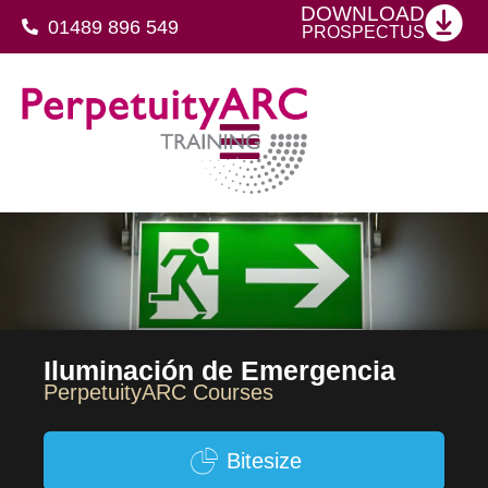
DOWNLOAD
01489 896 549
PROSPECTUS
SFJ Awards Level 4 Certificate For Protective Security Advisers
Iluminación de Emergencia
PerpetuityARC Courses
Bitesize